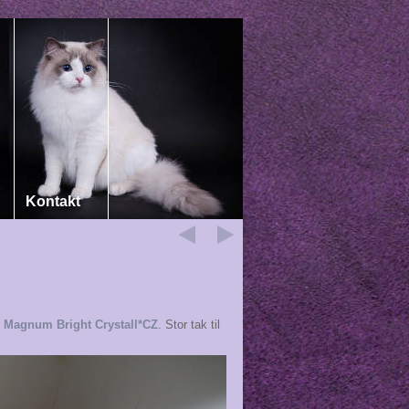
Kontakt
r
Magnum Bright Crystall*CZ
. Stor tak til