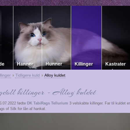
de
Hanner
Hunner
Killinger
Kastrater
llinger
Tidligere kuld
Alloy kuldet
doll killinger - Alloy kuldet
6.07.2022 fødte
DK TabiRags Tellurium
3 velskabte killinger. Far til kuldet e
s of Silk for lån af hankat.