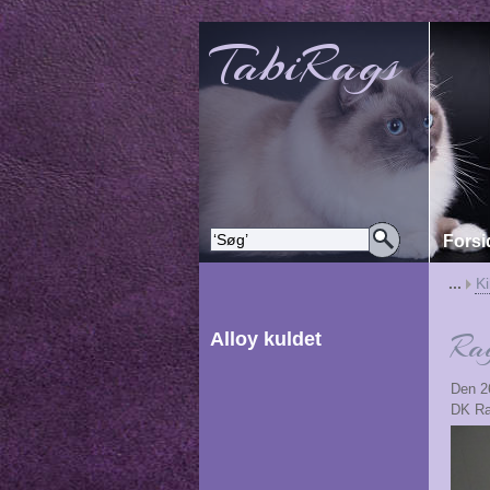
TabiRags
Forsi
...
Ki
Rag
Alloy kuldet
Den 2
DK Rag